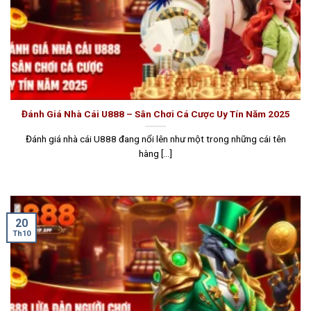
Đánh Giá Nhà Cái U888 – Sân Chơi Cá Cược Uy Tín Năm 2025
Đánh giá nhà cái U888 đang nổi lên như một trong những cái tên
hàng [...]
20
Th10