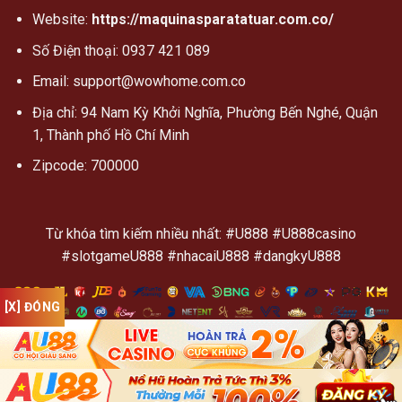
Website:
https://maquinasparatatuar.com.co/
Số Điện thoại:
0937 421 089
Email:
support@wowhome.com.co
Địa chỉ: 94 Nam Kỳ Khởi Nghĩa, Phường Bến Nghé, Quận
1, Thành phố Hồ Chí Minh
Zipcode: 700000
Từ khóa tìm kiếm nhiều nhất: #U888 #U888casino
#slotgameU888 #nhacaiU888 #dangkyU888
[X] ĐÓNG
Copyright 2026 ©u888vip.app >>>Cậu Phiêu<<<