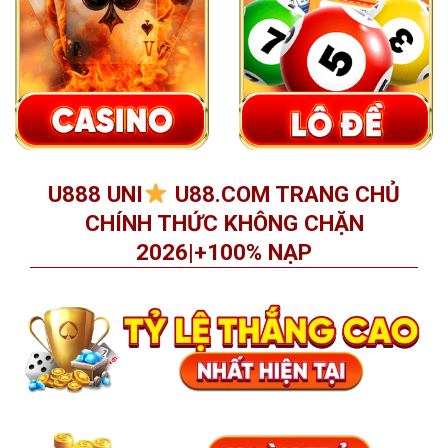
U888 UNI
U88.COM TRANG CHỦ
CHÍNH THỨC KHÔNG CHẶN
2026|+100% NẠP