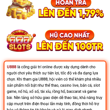
U888
là cổng giải trí online được xây dựng dành cho
người chơi yêu thích sự tiện lợi, tốc độ và đa dạng lựa
chọn. Khi tham gia U888, hội viên có thể khám phá nhiều
sản phẩm nổi bật như thể thao, casino live, bắn cá, slot
game, nổ hũ, xổ số, tài xỉu, rồng hổ, baccarat và game
bài. Nền tảng sở hữu giao diện dễ thao tác, khả năng truy
cập mượt trên điện thoại lẫn máy tính, đồng thời hỗ trợ
bảo vệ thông tin tài khoản và xử lý giao dịch nhanh