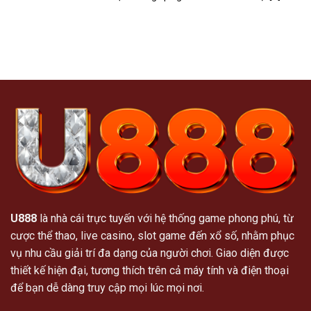
U888
là nhà cái trực tuyến với hệ thống game phong phú, từ
cược thể thao, live casino, slot game đến xổ số, nhằm phục
vụ nhu cầu giải trí đa dạng của người chơi. Giao diện được
thiết kế hiện đại, tương thích trên cả máy tính và điện thoại
để bạn dễ dàng truy cập mọi lúc mọi nơi.