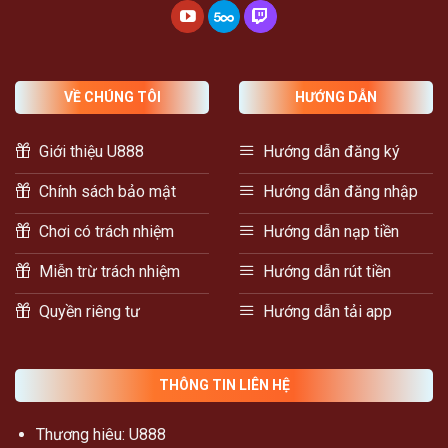
VỀ CHÚNG TÔI
HƯỚNG DẪN
Giới thiệu U888
Hướng dẫn đăng ký
Chính sách bảo mật
Hướng dẫn đăng nhập
Chơi có trách nhiệm
Hướng dẫn nạp tiền
Miễn trừ trách nhiệm
Hướng dẫn rút tiền
Quyền riêng tư
Hướng dẫn tải app
THÔNG TIN LIÊN HỆ
Thương hiêu: U888