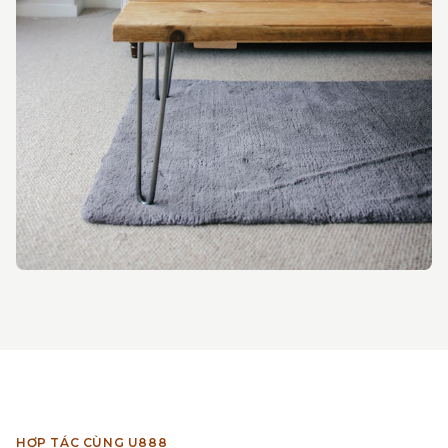
HỢP TÁC CÙNG U888